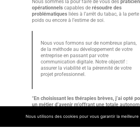
Nous sommes là pour faire de vous des
praticie
opérationnels
capables de
résoudre des
problématiques
liées à l’arrêt du tabac, à la perte
poids ou encore à l’estime de soi.
Nous vous formons sur de nombreux plans,
de la méthode au développement de votre
entreprise en passant par votre
communication digitale. Notre objectif :
assurer la viabilité et la pérennité de votre
projet professionnel.
“
En choisissant les thérapies brèves, j’ai opté p
un métier d’avenir m’offrant une totale autonom
un cadre de vie confortable
»
.
Nous utilisons des cookies pour vous garantir la meilleure
Pourquoi nous ?