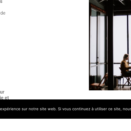
ns
 de
our
ie et
 expérience sur notre site web. Si vous continuez à utiliser ce site, no