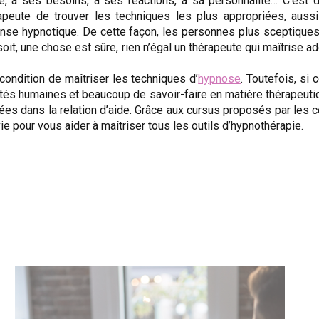
e, à ses besoins, à ses réactions, à sa personnalité… C’est d
hérapeute de trouver les techniques les plus appropriées, aus
transe hypnotique. De cette façon, les personnes plus sceptiqu
 soit, une chose est sûre, rien n’égal un thérapeute qui maîtrise
condition de maîtriser les techniques d’
hypnose
. Toutefois, si 
lités humaines et beaucoup de savoir-faire en matière thérapeut
es dans la relation d’aide. Grâce aux cursus proposés par les c
e pour vous aider à maîtriser tous les outils d’hypnothérapie.