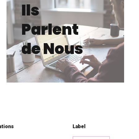
Ils
Parlent
de Nous
ations
Label